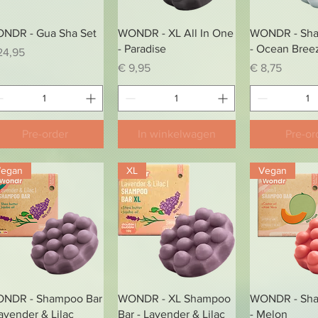
Snel overzicht
Snel overzicht
Snel over
NDR - Gua Sha Set
WONDR - XL All In One
WONDR - Sha
- Paradise
- Ocean Bree
js
24,95
Prijs
Prijs
€ 9,95
€ 8,75
Pre-order
In winkelwagen
Pre-or
Vegan
XL
Vegan
Snel overzicht
Snel overzicht
Snel over
NDR - Shampoo Bar
WONDR - XL Shampoo
WONDR - Sha
Lavender & Lilac
Bar - Lavender & Lilac
- Melon