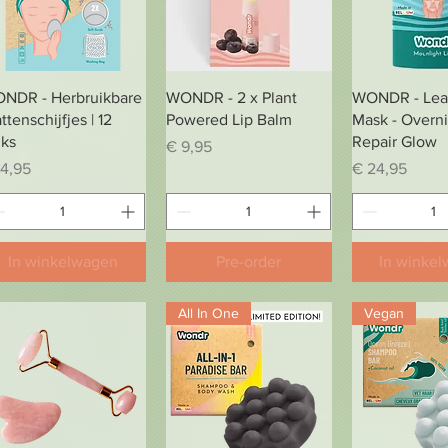
Snel overzicht
Snel overzicht
Snel over
NDR - Herbruikbare
WONDR - 2 x Plant
WONDR - Lea
tenschijfjes | 12
Powered Lip Balm
Mask - Overn
uks
Repair Glow
Prijs
€ 9,95
js
Prijs
14,95
€ 24,95
In winkelwagen
Pre-order
In winke
All In One
Vegan