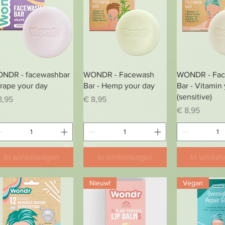
Snel overzicht
Snel overzicht
Snel over
NDR - facewashbar
WONDR - Facewash
WONDR - Fa
Grape your day
Bar - Hemp your day
Bar - Vitamin
(sensitive)
js
Prijs
8,95
€ 8,95
Prijs
€ 8,95
In winkelwagen
In winkelwagen
In winke
Nieuw!
Vegan