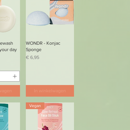
zicht
Snel overzicht
cewash
WONDR - Konjac
 your day
Sponge
Prijs
€ 6,95
lwagen
In winkelwagen
Vegan