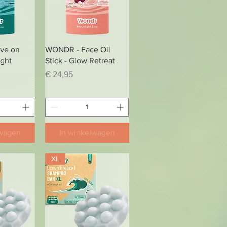
zicht
Snel overzicht
ve on
WONDR - Face Oil
ight
Stick - Glow Retreat
Prijs
€ 24,95
lwagen
In winkelwagen
XL