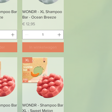
zicht
Snel overzicht
mpoo Bar
WONDR - XL Shampoo
ze
Bar - Ocean Breeze
Prijs
€ 12,95
der
In winkelwagen
XL
zicht
Snel overzicht
mpoo Bar
WONDR - Shampoo Bar
XL - Sweet Melon