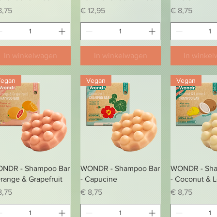
js
Prijs
Prijs
8,75
€ 12,95
€ 8,75
In winkelwagen
In winkelwagen
In winke
Vegan
Vegan
Vegan
Snel overzicht
Snel overzicht
Snel over
NDR - Shampoo Bar
WONDR - Shampoo Bar
WONDR - Sha
Orange & Grapefruit
- Capucine
- Coconut & 
js
Prijs
Prijs
8,75
€ 8,75
€ 8,75