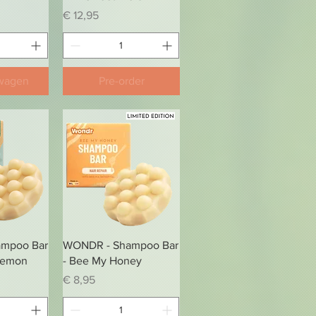
Prijs
€ 12,95
lwagen
Pre-order
zicht
Snel overzicht
mpoo Bar
WONDR - Shampoo Bar
Lemon
- Bee My Honey
Prijs
€ 8,95