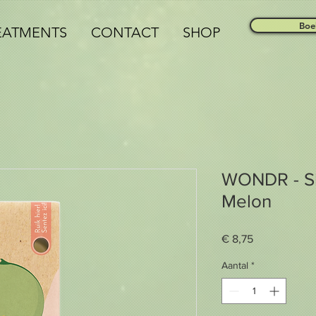
Boe
EATMENTS
CONTACT
SHOP
WONDR - S
Melon
Prijs
€ 8,75
Aantal
*