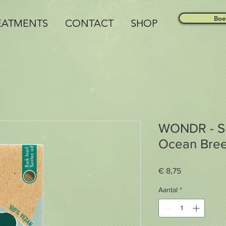
Boe
EATMENTS
CONTACT
SHOP
WONDR - S
Ocean Bre
Prijs
€ 8,75
Aantal
*