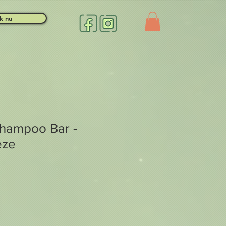
k nu
hampoo Bar -
eze