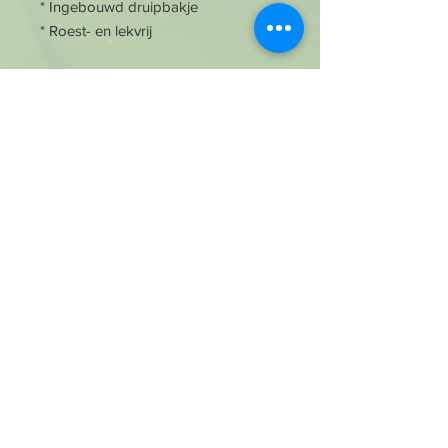
* Ingebouwd druipbakje
* Roest- en lekvrij
Neem je shower & shampoo bars
overal mee naartoe met deze
onmisbare travel case! Het
ingebouwde druipbakje in het
bewaardoosje laat je bars volledig
drogen waar je ook bent.
In elk doosje past er één nieuwe bar.
Als de bars al gebruikt zijn, kan je tot
twee bars in één doosje meenemen.