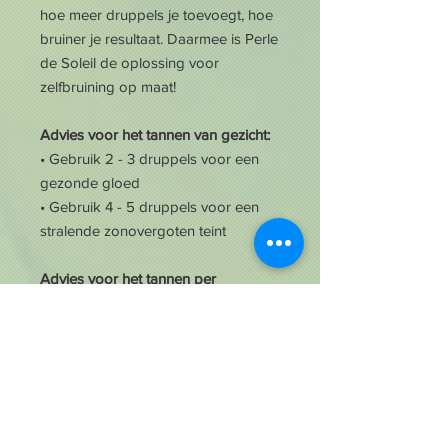
hoe meer druppels je toevoegt, hoe
bruiner je resultaat. Daarmee is Perle
de Soleil de oplossing voor
zelfbruining op maat!
Advies voor het tannen van gezicht:
• Gebruik 2 - 3 druppels voor een
gezonde gloed
• Gebruik 4 - 5 druppels voor een
stralende zonovergoten teint
Advies voor het tannen per
lichaamsdeel:
• Gebruik 4 - 5 druppels voor een
mooie glow
• Gebruik 6 - 7 druppels voor een
bronzed skin
Weetje
: open en sluit de applicator