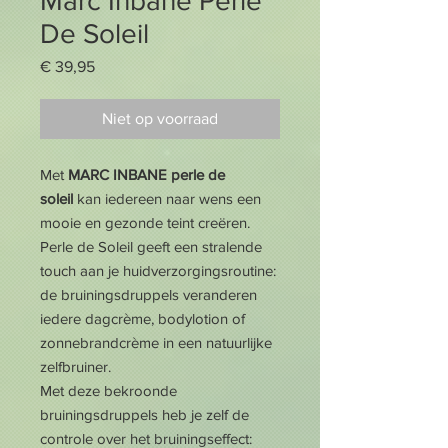
Marc Inbane Perle
De Soleil
Prijs
€ 39,95
Niet op voorraad
Met
MARC INBANE perle de
soleil
kan iedereen naar wens een
mooie en gezonde teint creëren.
Perle de Soleil geeft een stralende
touch aan je huidverzorgingsroutine:
de bruiningsdruppels veranderen
iedere dagcrème, bodylotion of
zonnebrandcrème in een natuurlijke
zelfbruiner.
Met deze bekroonde
bruiningsdruppels heb je zelf de
controle over het bruiningseffect: