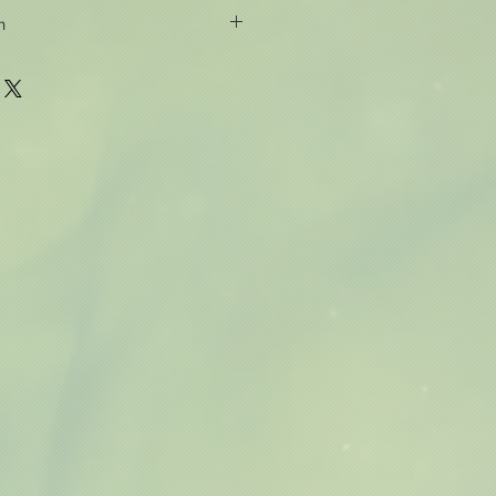
n
van zuiverende en verzachtende
nde en poriën verkleinende witte
de groene mate elimineert Le Soin
ion onzuiverheden op milde wijze
htsmasker het evenwicht en de
d. Ook toegevoegd…Mate, Vitamine
alen als zink en koper, essentiële
myrtle en basilicum.
op basis van uw huidtype. Normale
en keer per week geeft een optimale
n vette huid: gebruik dit product
 vaker. Reinigt de poriën op milde
 laag aan op het gezicht, laat dit 10
nemen met water, hierna de Brume
en met dag- of nachtverzorging.