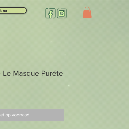
k nu
- Le Masque Puréte
et op voorraad