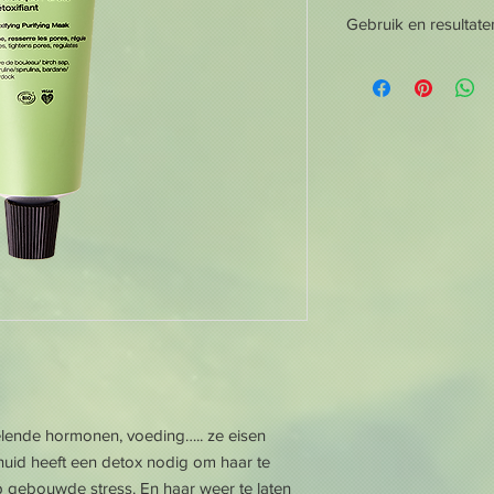
Gebruik en resultate
Gebruik & Resultaten
Met een combinatie 
berkensap, absorbere
klei en revitaliseren
Purifiant van Absolut
en herstelt dit gezic
vitaliteit van de hui
A,C,B1,B2 en K, miner
oliën van pepermunt, 
Gebruik het product 
of gevoelige huid: e
reiniging. Heeft u ee
twee keer per week of
wijze. Breng een dikke
minuten inwerken, af
Systémique en afsluit
sselende hormonen, voeding….. ze eisen
huid heeft een detox nodig om haar te
 gebouwde stress. En haar weer te laten