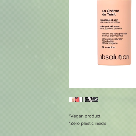
*Vegan product
*Zero plastic inside