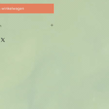
n winkelwagen
n
 make-up en verzorging in één.
chermende, kalmerende cocktail
amanu olie, thermus termophilus,
is aan antioxidanten – alles wat
n met een stralende en egale teint.
ermt La Crème du Teint uw huid
effecten van zon en vervuiling.