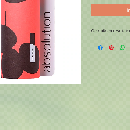
I
Gebruik en resultate
Gebruik & Resultaten
La Crème du Teint is
Deze exclusieve bes
bevat onder andere t
groene thee, die rijk 
nodig is om te pronke
Tegelijkertijd besch
tegen de schadelijke 