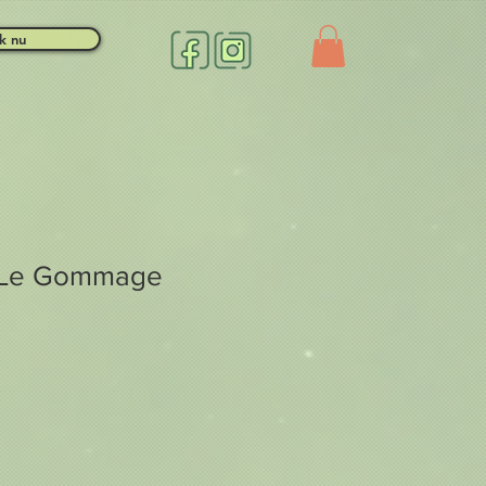
k nu
n Le Gommage