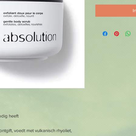
I
odig heeft
tgift, voedt met vulkanisch rhyoliet,