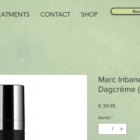
Boe
EATMENTS
CONTACT
SHOP
Marc Inban
Dagcrème (
Prijs
€ 39,95
Aantal
*