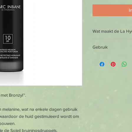
I
Wat maakt de La Hyd
Bevordert de aanm
Gebruik
natuurlijke bruini
Ondersteunt de hu
Gebruik:
natuurlijk UV-bes
beschermd tegen
Een ochtendroutine i
Verlengt de bruin
een dagcrème. Gezich
zelfbruiner
essentieel voor een 
Voorkomt schade d
Breng La Hydratan
invloeden van bui
met Bronzyl™.
Begin vanuit de T
Beschermt tegen fi
haarlijn toe.
Helpt de huid teg
Laat de crème voll
n melanine, wat na enkele dagen gebruik
De formule is hyp
(tanning) producte
en waardoor de huid gestimuleerd wordt om
veganistisch en vr
Breng de crème m
sulfaten
 bouwen.
ogen. De huid is h
Geschikt voor alle
e de Soleil bruiningsdruppels.