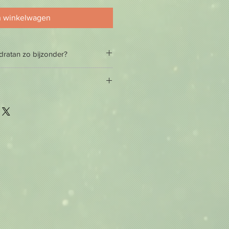
n winkelwagen
ratan zo bijzonder?
aak van melanine en stimuleert het
ngsproces
id bij het zelf opbouwen van zijn
cherming, waardoor deze beter is
 de zon
s onmisbaar bij het aanbrengen van
e teint verkregen door de zon of
tsmassage en hydratatie zijn
stralende huid.
oor UV-stralen en schadelijke
 aan op de gereinigde huid.
tenaf
-zone en werk naar de hals en
jne lijntjes en rimpels
en vroegtijdige huidveroudering
edig intrekken voordat je andere
oallergeen, dermatologisch getest,
n aanbrengt.
ij van parabenen, siliconen en
et de vingertoppen aan rondom de
ier het meest gevoelig.
 huidtypes