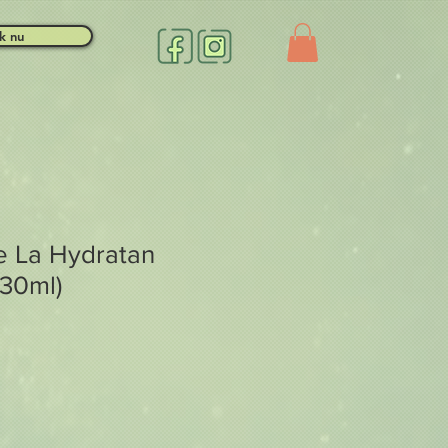
k nu
e La Hydratan
30ml)